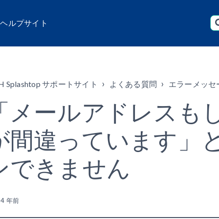
店 ヘルプサイト
H Splashtop サポートサイト
よくある質問
エラーメッセ
「メールアドレスも
が間違っています」
ンできません
新
4 年前