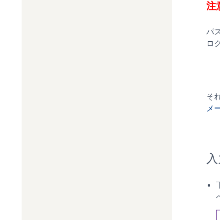
注
パス
ロ
そ
メ
入