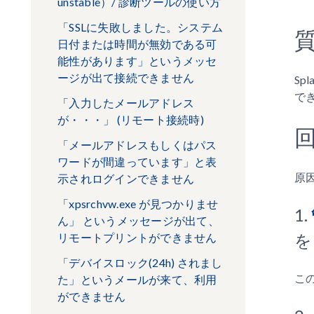
unstable）/ 診断ツールの使い方
「SSLに失敗しました。システム
日付または時間が無効である可
能性があります」というメッセ
ージが出て接続できません
Sp
で
「入力したメールアドレス
が・・・」 (リモート接続時)
「メールアドレスもしくはパス
ワードが間違っています」と表
原
示されログインできません
「xpsrchvw.exe が見つかりませ
1.
ん」 というメッセージが出て、
を
リモートプリントができません
「デバイスロック(24h) されまし
この
た」というメールが来て、利用
ができません