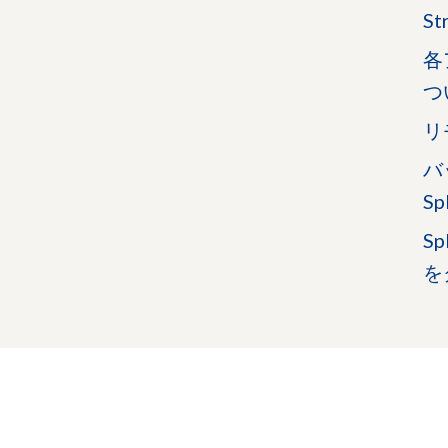
S
各
つ
リ
バ
Sp
S
を