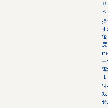
リ
う
操
す
後
度
D
ー
電
ま
過
残
せ