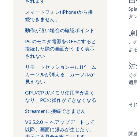
されます
Sp
スマートフォン(iPhone)から接
タ
続できません。
動作が遅い場合の確認ポイント
原
PCのモニタ電源をOFFにすると
こ
接続した際の画面がうまく表示
よ
されない
対
リモートセッション中にIビーム
カーソルが消える、カーソルが
そ
見えない
適
GPU/CPU/メモリ使用率が高く
なり、PCの操作ができなくなる
そ
Streamer に接続できません
V3.5.2.0 ～ へアップデートして
以降、画面に滲みが生じたり、
関
表示に不具合が起こります