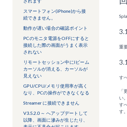
されます
スマートフォン(iPhone)から接
Sp
続できません。
動作が遅い場合の確認ポイント
3
PCのモニタ電源をOFFにすると
接続した際の画面がうまく表示
重
されない
3
リモートセッション中にIビーム
カーソルが消える、カーソルが
見えない
す
GPU/CPU/メモリ使用率が高く
「更
なり、PCの操作ができなくなる
い
Streamer に接続できません
す
す
V3.5.2.0 ～ へアップデートして
以降、画面に滲みが生じたり、
表示に不具合が起こります