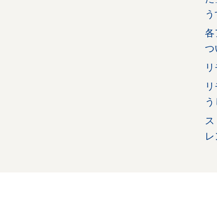
う
各
つ
リ
リ
う
ス
レ