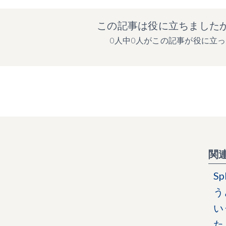
この記事は役に立ちました
0人中0人がこの記事が役に立
関
S
う
い
た