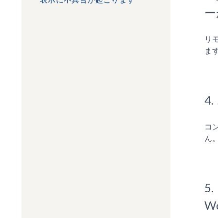
ー
リ
ま
4
コ
ん
5
W