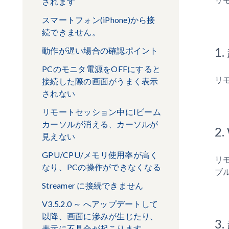
されます
スマートフォン(iPhone)から接
続できません。
1
動作が遅い場合の確認ポイント
PCのモニタ電源をOFFにすると
リ
接続した際の画面がうまく表示
されない
リモートセッション中にIビーム
カーソルが消える、カーソルが
2
見えない
GPU/CPU/メモリ使用率が高く
リ
なり、PCの操作ができなくなる
ブ
Streamer に接続できません
V3.5.2.0 ～ へアップデートして
以降、画面に滲みが生じたり、
3
表示に不具合が起こります