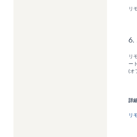
リモ
6
リ
ー
(
詳
リモ