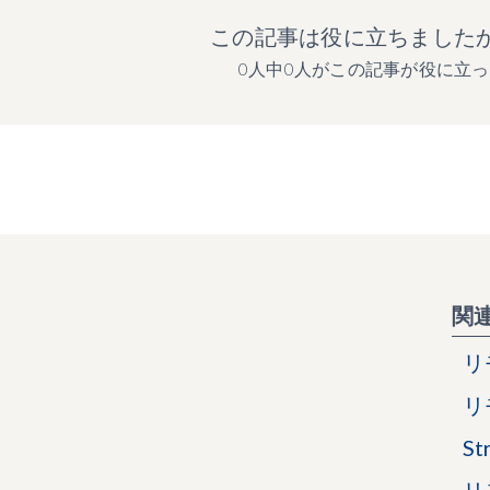
この記事は役に立ちました
0人中0人がこの記事が役に立
関
リ
リ
S