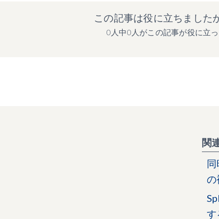
この記事は役に立ちました
0人中0人がこの記事が役に立
関
同
の
S
す