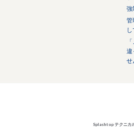
強
管
し
「
違
せ
Splashtop テク