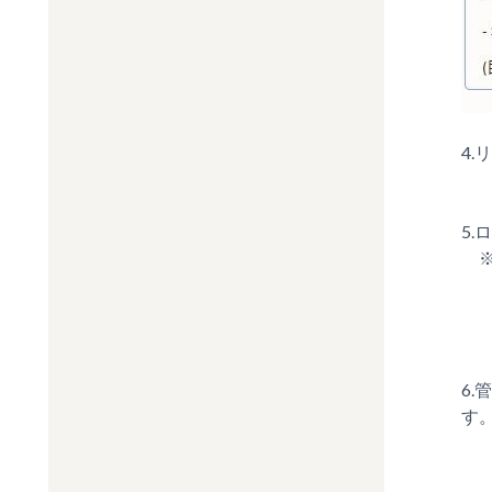
4.
5
※
6.
す