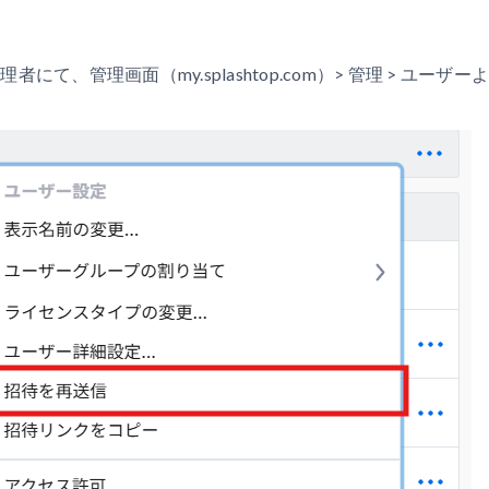
管理者にて、管理画面（my.splashtop.com）> 管理 > ユ