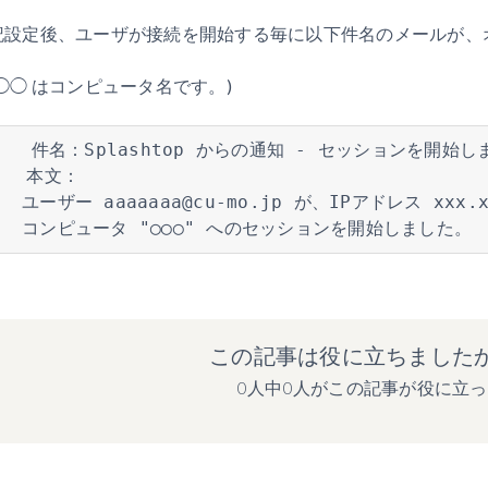
記設定後、ユーザが接続を開始する毎に以下件名のメールが、
。
◯◯ はコンピュータ名です。)
    件名：Splashtop からの通知 - セッションを開始しま
　  本文： 
　ユーザー aaaaaaa@cu-mo.jp が、IPアドレス xxx.x
　　コンピュータ "◯◯◯" へのセッションを開始しました。 
この記事は役に立ちました
0人中0人がこの記事が役に立