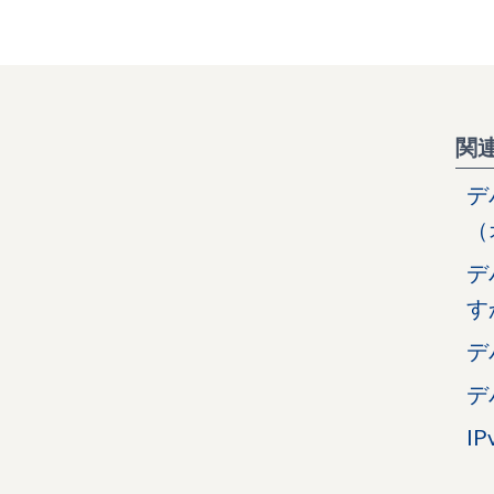
関
デ
（
デ
す
デ
デ
I