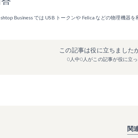
lashtop Business では USB トークンや Felica などの
この記事は役に立ちました
0人中0人がこの記事が役に立
関