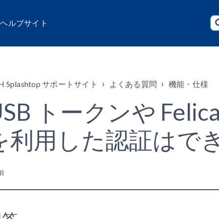
店 ヘルプサイト
H Splashtop サポートサイト
よくある質問
機能・仕様
USB トークンや Fel
を利用した認証はで
前
回答