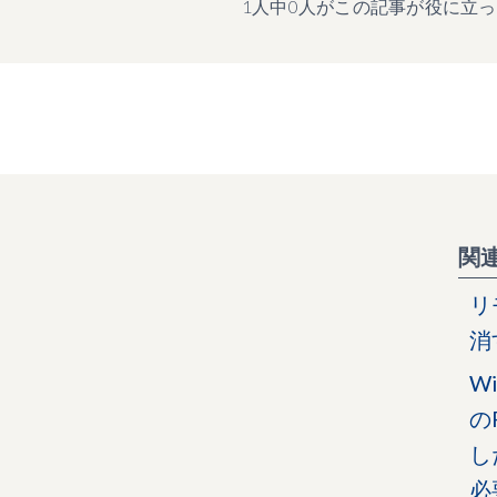
1人中0人がこの記事が役に立
関
リ
消
Wi
の
し
必