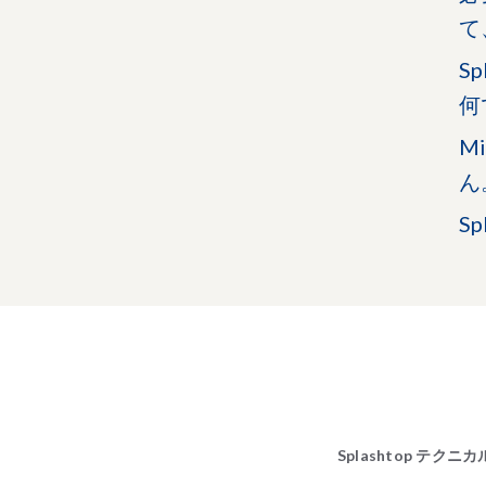
て
S
何
M
ん
S
Splashtop テク