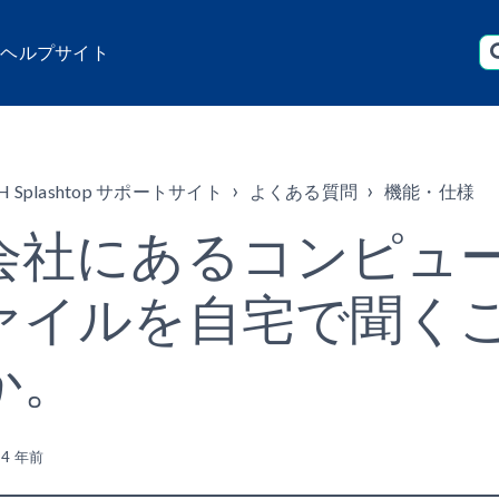
店 ヘルプサイト
H Splashtop サポートサイト
よくある質問
機能・仕様
会社にあるコンピュ
ァイルを自宅で聞く
か。
新
4 年前