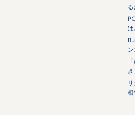
る
P
は
B
ン
「
き
リ
相