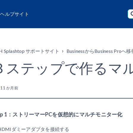
店 ヘルプサイト
H Splashtop サポートサイト
BusinessからBusiness Proへ
３ステップで作るマ
新
11 か月前
tep 1：ストリーマーPCを仮想的にマルチモニター化
HDMIダミーアダプタを接続する