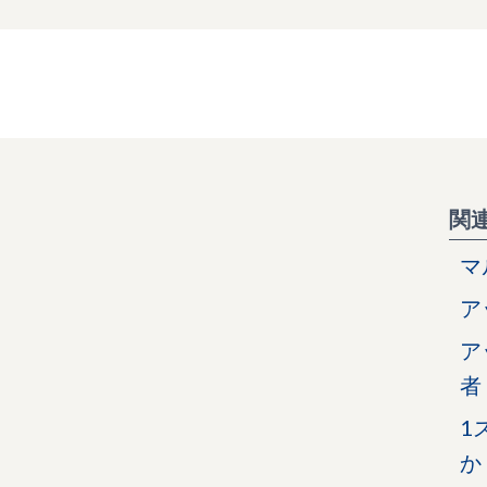
関
マ
ア
ア
者
1
か