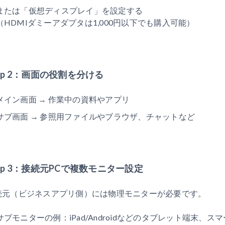
または「仮想ディスプレイ」を設定する
（HDMIダミーアダプタは1,000円以下でも購入可能）
tep 2：画面の役割を分ける
メイン画面 → 作業中の資料やアプリ
サブ画面 → 参照用ファイルやブラウザ、チャットなど
tep 3：接続元PCで複数モニター設定
続元（ビジネスアプリ側）には物理モニターが必要です。
サブモニターの例：iPad/Androidなどのタブレット端末、ス