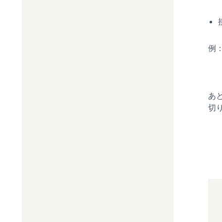
例：S
あ
切