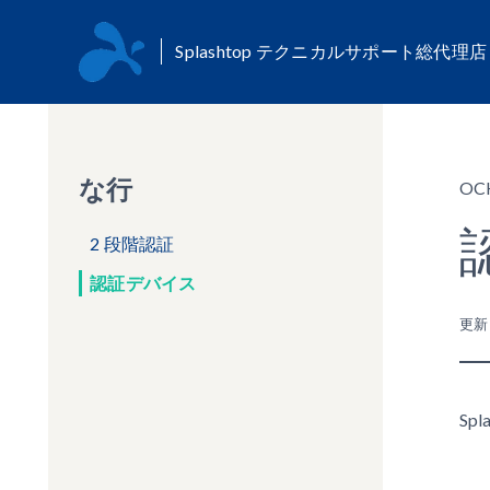
Splashtop テクニカルサポート総代理
な行
OC
2 段階認証
認証デバイス
更
S