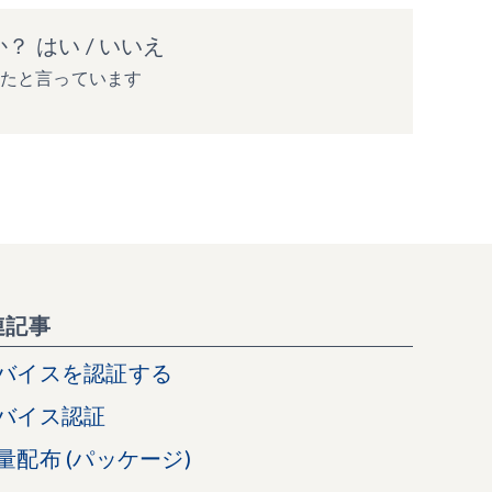
か？
はい
/
いいえ
ったと言っています
連記事
バイスを認証する
バイス認証
量配布 (パッケージ)