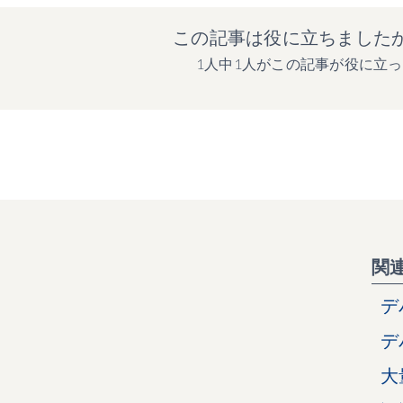
この記事は役に立ちました
1人中1人がこの記事が役に立
関
デ
デ
大